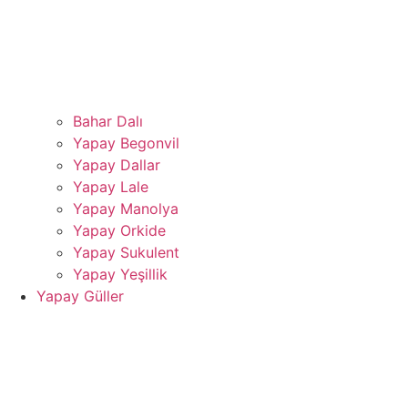
Bahar Dalı
Yapay Begonvil
Yapay Dallar
Yapay Lale
Yapay Manolya
Yapay Orkide
Yapay Sukulent
Yapay Yeşillik
Yapay Güller