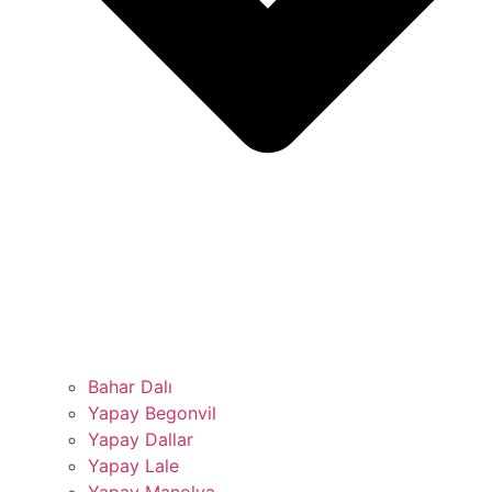
Bahar Dalı
Yapay Begonvil
Yapay Dallar
Yapay Lale