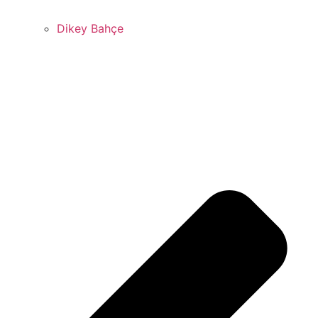
Dikey Bahçe