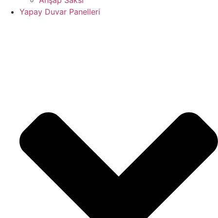
Ahşap Saksı
Yapay Duvar Panelleri