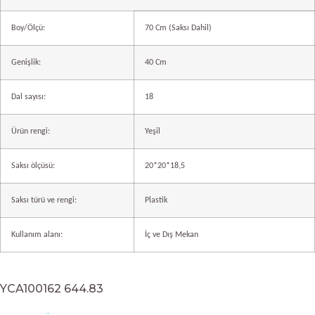
Boy/Ölçü:
70 Cm (Saksı Dahil)
Genişlik:
40 Cm
Dal sayısı:
18
Ürün rengi:
Yeşil
Saksı ölçüsü:
20*20*18,5
Saksı türü ve rengi:
Plastik
Kullanım alanı:
İç ve Dış Mekan
YCA100162 644.83