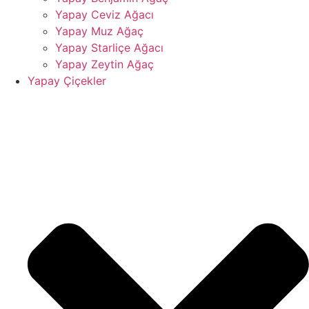
Yapay Ceviz Ağacı
Yapay Muz Ağaç
Yapay Starliçe Ağacı
Yapay Zeytin Ağaç
Yapay Çiçekler