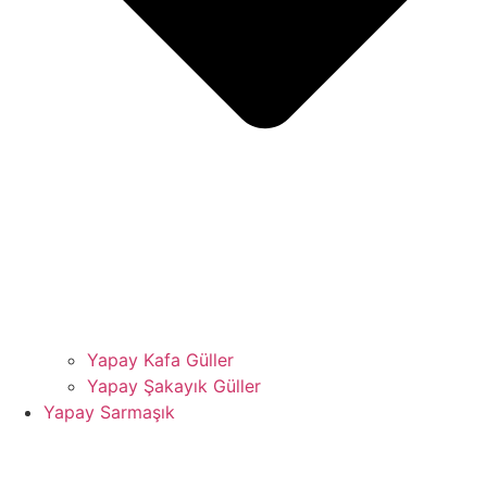
Yapay Kafa Güller
Yapay Şakayık Güller
Yapay Sarmaşık