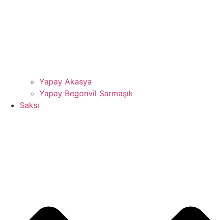
Yapay Akasya
Yapay Begonvil Sarmaşık
Saksı