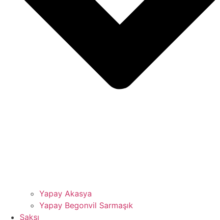
Yapay Akasya
Yapay Begonvil Sarmaşık
Saksı