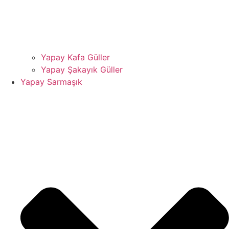
Yapay Kafa Güller
Yapay Şakayık Güller
Yapay Sarmaşık