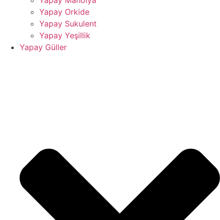
Yapay Manolya
Yapay Orkide
Yapay Sukulent
Yapay Yeşillik
Yapay Güller