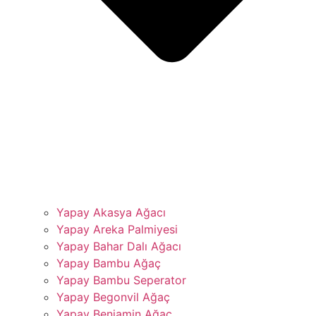
Yapay Akasya Ağacı
Yapay Areka Palmiyesi
Yapay Bahar Dalı Ağacı
Yapay Bambu Ağaç
Yapay Bambu Seperator
Yapay Begonvil Ağaç
Yapay Benjamin Ağaç