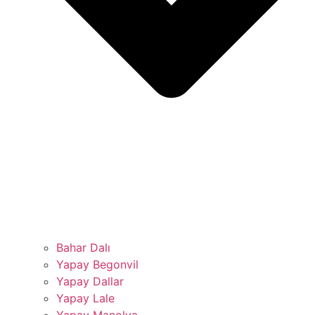
Bahar Dalı
Yapay Begonvil
Yapay Dallar
Yapay Lale