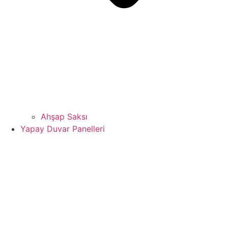
Ahşap Saksı
Yapay Duvar Panelleri