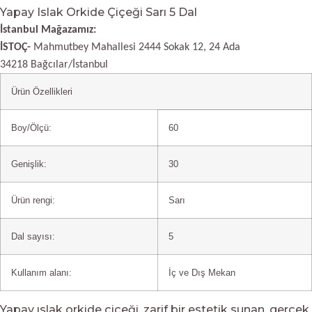
Yapay Islak Orkide Çiçeği Sarı 5 Dal
İstanbul Mağazamız:
İSTOÇ-
Mahmutbey Mahallesi 2444 Sokak 12, 24 Ada
34218 Bağcılar/İstanbul
Ürün Özellikleri
Boy/Ölçü:
60
Genişlik:
30
Ürün rengi:
Sarı
Dal sayısı:
5
Kullanım alanı:
İç ve Dış Mekan
Yapay ıslak orkide çiçeği, zarif bir estetik sunan, gerçek