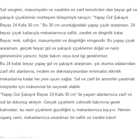
Saf sevginin, masumiyetin ve zarafetin en zarif temsilcileri olan beyaz gül ve
şakayık çiçeklerinin muhteşem birleşimiyle tanışın: “Yapay Gül Şakayık
Beyaz 24 Kafa 30 cm.” Bu 30 cm uzunluğundaki yapay çiçek aranjmanı, 24
beyaz çiçek kafasıyla mekanlarınıza saflık, zarafet ve dinginlik katar.
Beyaz renk, saflığın, masumiyetin ve dinginliğin simgesidir. Bu yapay çiçek
aranjmanı, gerçek beyaz gül ve şakayık çiçeklerinin doğal ve narin
görünümünü yansıtır, hiçbir bakım veya özel ilgi gerektirmez.
Bu 24 kafalı beyaz yapay gül ve şakayık aranjmanı, şık oturma odalarından
zarif ofis alanlarına, modern ev dekorasyonundan minimalist etkinlik
mekanlarına kadar her yere uyum sağlar. Saf ve zarif bir atmosfer yaratmak
isteyenler için mükemmel bir seçenek olabilir.
“Yapay Gül Şakayık Beyaz 24 Kafa 30 cm” ile yaşam alanlarınıza zarif ve
saf bir dokunuş ekleyin. Gerçek çiçeklerin zahmetli bakımına gerek
kalmadan, bu narin çiçeklerin güzelliğini iç mekanlarınıza taşıyın. Hemen
sipariş verin, mekanlarınıza unutulmaz bir saflık ve zarafet katın!