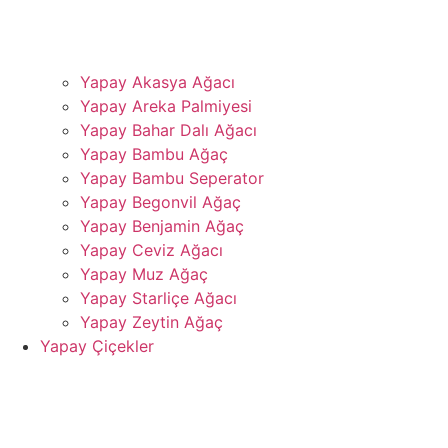
Yapay Akasya Ağacı
Yapay Areka Palmiyesi
Yapay Bahar Dalı Ağacı
Yapay Bambu Ağaç
Yapay Bambu Seperator
Yapay Begonvil Ağaç
Yapay Benjamin Ağaç
Yapay Ceviz Ağacı
Yapay Muz Ağaç
Yapay Starliçe Ağacı
Yapay Zeytin Ağaç
Yapay Çiçekler