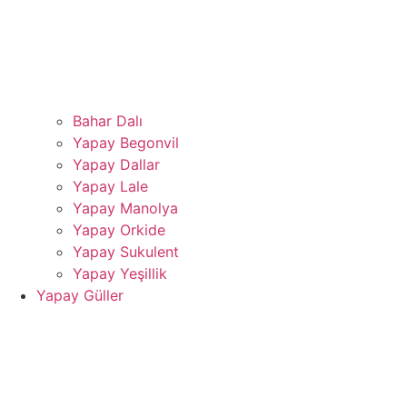
Bahar Dalı
Yapay Begonvil
Yapay Dallar
Yapay Lale
Yapay Manolya
Yapay Orkide
Yapay Sukulent
Yapay Yeşillik
Yapay Güller