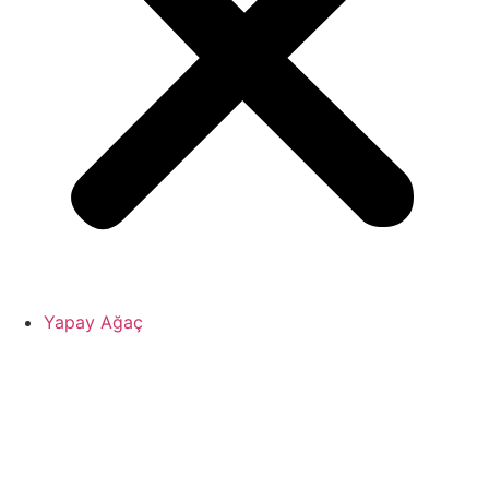
Yapay Ağaç