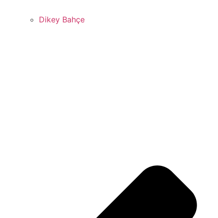
Dikey Bahçe