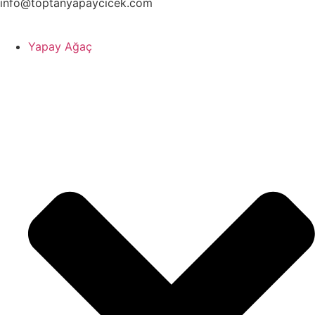
info@toptanyapaycicek.com
Yapay Ağaç