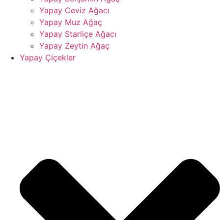
Yapay Ceviz Ağacı
Yapay Muz Ağaç
Yapay Starliçe Ağacı
Yapay Zeytin Ağaç
Yapay Çiçekler