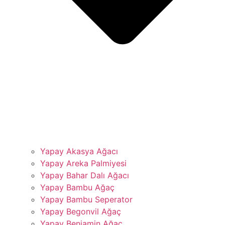
Yapay Akasya Ağacı
Yapay Areka Palmiyesi
Yapay Bahar Dalı Ağacı
Yapay Bambu Ağaç
Yapay Bambu Seperator
Yapay Begonvil Ağaç
Yapay Benjamin Ağaç