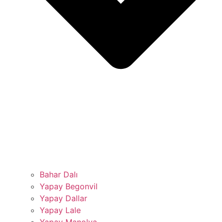
Bahar Dalı
Yapay Begonvil
Yapay Dallar
Yapay Lale