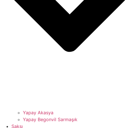
Yapay Akasya
Yapay Begonvil Sarmaşık
Saksı