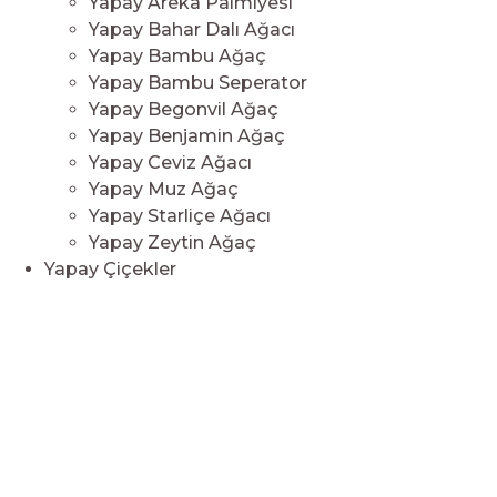
Yapay Areka Palmiyesi
Yapay Bahar Dalı Ağacı
Yapay Bambu Ağaç
Yapay Bambu Seperator
Yapay Begonvil Ağaç
Yapay Benjamin Ağaç
Yapay Ceviz Ağacı
Yapay Muz Ağaç
Yapay Starliçe Ağacı
Yapay Zeytin Ağaç
Yapay Çiçekler