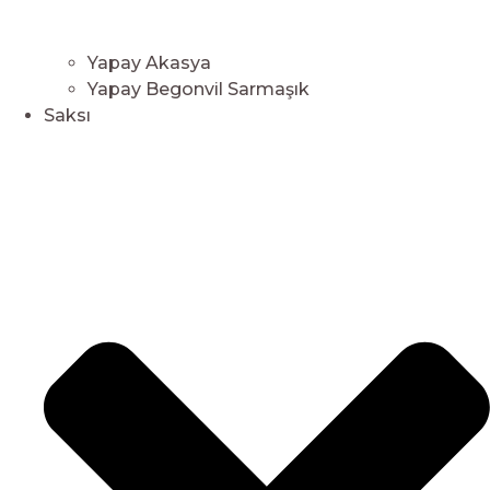
Yapay Akasya
Yapay Begonvil Sarmaşık
Saksı