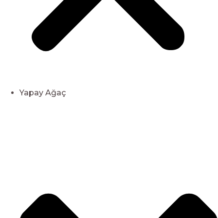
Yapay Ağaç