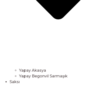
Yapay Akasya
Yapay Begonvil Sarmaşık
Saksı