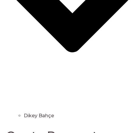
Dikey Bahçe