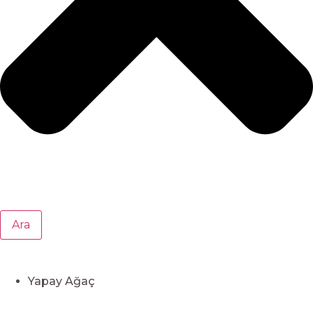
Ara
Yapay Ağaç