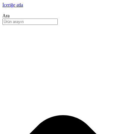
İçeriğe atla
Ara